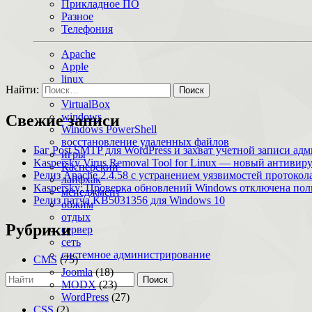
Прикладное ПО
Разное
Телефония
Apache
Apple
linux
Найти:
macOS
VirtualBox
windows
Свежие записи
Windows PowerShell
восстановление удаленных файлов
Баг Post SMTP для WordPress и захват учетной записи ад
игры
Kaspersky Virus Removal Tool for Linux — новый антивир
Касперский
Релиз Apache 2.4.58 с устранением уязвимостей протоко
лайфхак
Kaspersky: Проверка обновлений Windows отключена по
менеджмент
Релиз патча KB5031356 для Windows 10
обжим
отдых
Рубрики
сервер
сеть
системное администрирование
CMS
(75)
Joomla
(18)
Поиск
MODX
(23)
WordPress
(27)
CSS
(2)