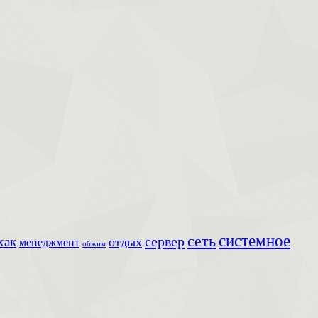
сеть
системное
сервер
хак
отдых
менеджмент
обжим