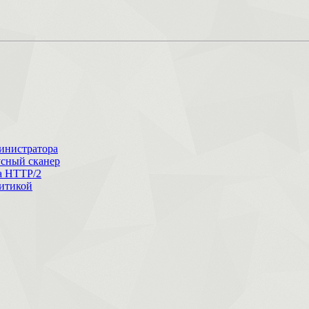
министратора
усный сканер
ла HTTP/2
литикой