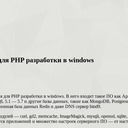
для PHP разработки в windows
 для PHP разработки в windows. В него входит такое ПО как Apac
QL 5.1 — 5.7 и другие базы данных, такие как MongoDB, Postgresq
ционная база данных Redis и даже DNS сервер bind9.
лей — curl, gd2, memcache, ImageMagick, mysqli, openssl, sqlite
апуск приложений и множество настроек серверного ПО — от нас