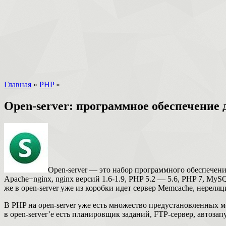
Главная
»
PHP
»
Open-server: программное обеспечение 
Open-server — это набор программного обеспечения
Apache+nginx, nginx версий 1.6-1.9, PHP 5.2 — 5.6, PHP 7, MyS
же в open-server уже из коробки идет сервер Memcache, нереля
В PHP на open-server уже есть множество предустановленных моду
в open-server’е есть планировщик заданий, FTP-сервер, автоз