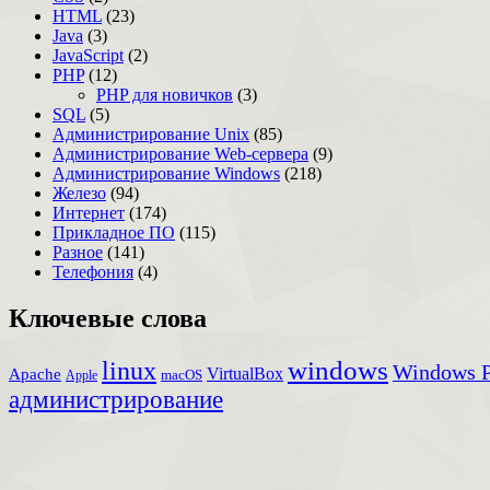
HTML
(23)
Java
(3)
JavaScript
(2)
PHP
(12)
PHP для новичков
(3)
SQL
(5)
Администрирование Unix
(85)
Администрирование Web-сервера
(9)
Администрирование Windows
(218)
Железо
(94)
Интернет
(174)
Прикладное ПО
(115)
Разное
(141)
Телефония
(4)
Ключевые слова
windows
linux
Windows P
VirtualBox
Apache
Apple
macOS
администрирование