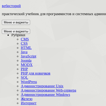
вебисторий
практический учебник для программистов и системных админ
Меню и виджеты
Главная
Меню и виджеты
Рубрики
CMS
CSS
HTML
Java
JavaScript
Joomla
MODX
PHP
PHP для новичков
SQL
WordPress
Администрирование Unix
Администрирование Web-сервера
Администрирование Windows
Железо
Интернет