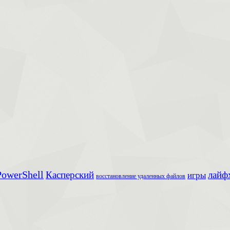
owerShell
Касперский
лайф
игры
восстановление удаленных файлов