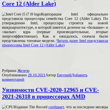
Core 12 (Alder Lake)
Корпорация Intel официально
представила процессоры семейства Core 12 (Alder Lake). По
утверждению Intel, процессоры строятся на новой
микроархитектуре, в которой имеется деление на «большие» и
«малые» ядра (первые производительные, вторые
энергоэффективные). Как и ожидалось, сначала были
представлены топовые модели.
Читать далее
Intel представила
процессоры Intel Core 12 (Alder Lake)
Рубрики
Железо
Опубликовано
28.10.2021
Автор
Евгений
Добавить
комментарий
Уязвимости CVE-2020-12965 и CVE-
2021-26318 в процессорах AMD
Издание The Record
сообщает
, что за последние месяцы