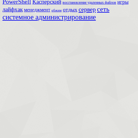
PowerShell
Касперский
игры
восстановление удаленных файлов
сеть
сервер
лайфхак
отдых
менеджмент
обжим
системное администрирование