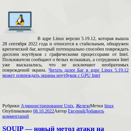
В ядре Linux версии 5.19.12, которая вышла
28 сентября 2022 года и относится к стабильным, обнаружен
критический баг, который потенциально способен повреждать
дисплеи ноутбуков с графическими процессорами от Intel.
Пользователи сообщают о белых вспышках, а сотрудники Intel
уже высказались, что не исключают необратимых
повреждений экрана.
Читать далее
Баг в ядре Linux 5.19.12
может повреждать экраны ноутбуков с GPU Intel
Рубрики
Администрирование Unix
,
Железо
Метки
linux
Опубликовано
08.10.2022
Автор
Евгений
Добавить
комментарий
SQUIP — новый метод атаки на