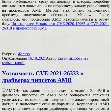
были опубликованы сразу два доклада, в которых подробно
описываются новые ата­ки по сто­рон­нему каналу (side-channel)
на процессоры AMD. Методы атак сильно напоминают
проблему, получившую обозначение Meltdown. Ранее
считалось, что процессоры AMD невосприимчивы к этому
багу.
Читать далее
Уязвимости CVE-2020-12965 и CVE-2021-
26318 в процессорах AMD
Рубрики
Железо
Опубликовано
16.10.2021
Автор
Евгений
Добавить
комментарий
Уязвимость CVE-2021-26333 в
драйверах чипсетов AMD
Не так давно специалистами компании ZeroPeril в
драйверах чипсетов от AMD была обнаружена серьёзная
уязвимость, позволяющая получить несанкционированный
доступ к пользовательской информации. Корпорация AMD
выпустила свежие версии драйверов для своих чипсетов и