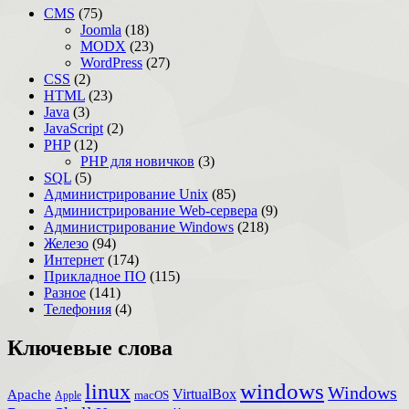
CMS
(75)
Joomla
(18)
MODX
(23)
WordPress
(27)
CSS
(2)
HTML
(23)
Java
(3)
JavaScript
(2)
PHP
(12)
PHP для новичков
(3)
SQL
(5)
Администрирование Unix
(85)
Администрирование Web-сервера
(9)
Администрирование Windows
(218)
Железо
(94)
Интернет
(174)
Прикладное ПО
(115)
Разное
(141)
Телефония
(4)
Ключевые слова
windows
linux
Windows
VirtualBox
Apache
Apple
macOS