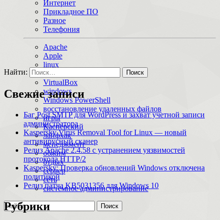
Интернет
Прикладное ПО
Разное
Телефония
Apache
Apple
linux
Найти:
macOS
VirtualBox
windows
Свежие записи
Windows PowerShell
восстановление удаленных файлов
Баг Post SMTP для WordPress и захват учетной записи
игры
администратора
Касперский
Kaspersky Virus Removal Tool for Linux — новый
лайфхак
антивирусный сканер
менеджмент
Релиз Apache 2.4.58 с устранением уязвимостей
обжим
протокола HTTP/2
отдых
Kaspersky: Проверка обновлений Windows отключена
сервер
политикой
сеть
Релиз патча KB5031356 для Windows 10
системное администрирование
Рубрики
Поиск