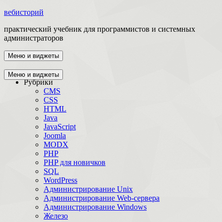
вебисторий
практический учебник для программистов и системных
администраторов
Меню и виджеты
Главная
Меню и виджеты
Рубрики
CMS
CSS
HTML
Java
JavaScript
Joomla
MODX
PHP
PHP для новичков
SQL
WordPress
Администрирование Unix
Администрирование Web-сервера
Администрирование Windows
Железо