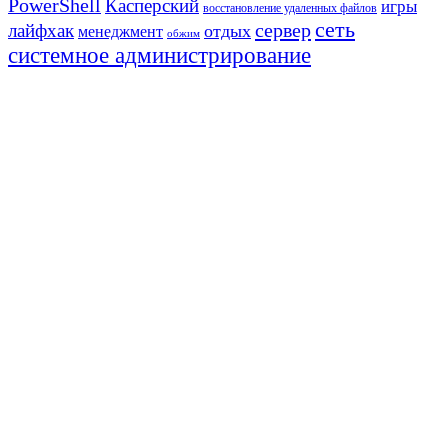
PowerShell
Касперский
игры
восстановление удаленных файлов
сеть
сервер
лайфхак
отдых
менеджмент
обжим
системное администрирование