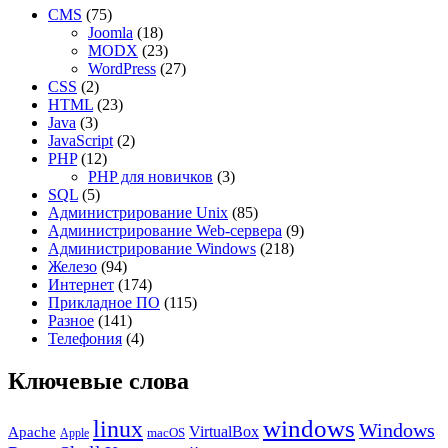
CMS
(75)
Joomla
(18)
MODX
(23)
WordPress
(27)
CSS
(2)
HTML
(23)
Java
(3)
JavaScript
(2)
PHP
(12)
PHP для новичков
(3)
SQL
(5)
Администрирование Unix
(85)
Администрирование Web-сервера
(9)
Администрирование Windows
(218)
Железо
(94)
Интернет
(174)
Прикладное ПО
(115)
Разное
(141)
Телефония
(4)
Ключевые слова
windows
linux
Windows
VirtualBox
Apache
Apple
macOS