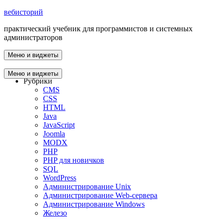
вебисторий
практический учебник для программистов и системных
администраторов
Меню и виджеты
Главная
Меню и виджеты
Рубрики
CMS
CSS
HTML
Java
JavaScript
Joomla
MODX
PHP
PHP для новичков
SQL
WordPress
Администрирование Unix
Администрирование Web-сервера
Администрирование Windows
Железо