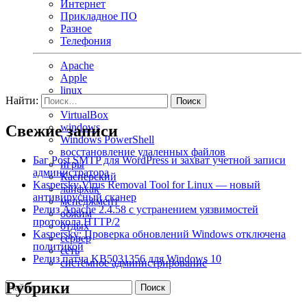
Интернет
Прикладное ПО
Разное
Телефония
Apache
Apple
linux
Найти:
macOS
VirtualBox
windows
Свежие записи
Windows PowerShell
восстановление удаленных файлов
Баг Post SMTP для WordPress и захват учетной записи
игры
администратора
Касперский
Kaspersky Virus Removal Tool for Linux — новый
лайфхак
антивирусный сканер
менеджмент
Релиз Apache 2.4.58 с устранением уязвимостей
обжим
протокола HTTP/2
отдых
Kaspersky: Проверка обновлений Windows отключена
сервер
политикой
сеть
Релиз патча KB5031356 для Windows 10
системное администрирование
Рубрики
Поиск