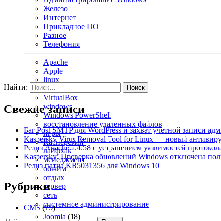
Железо
Интернет
Прикладное ПО
Разное
Телефония
Apache
Apple
linux
Найти:
macOS
VirtualBox
windows
Свежие записи
Windows PowerShell
восстановление удаленных файлов
Баг Post SMTP для WordPress и захват учетной записи ад
игры
Kaspersky Virus Removal Tool for Linux — новый антивир
Касперский
Релиз Apache 2.4.58 с устранением уязвимостей протоко
лайфхак
Kaspersky: Проверка обновлений Windows отключена по
менеджмент
Релиз патча KB5031356 для Windows 10
обжим
отдых
Рубрики
сервер
сеть
системное администрирование
CMS
(75)
Joomla
(18)