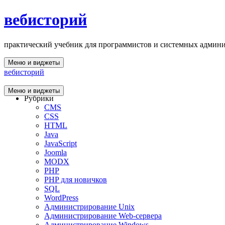
вебисторий
практический учебник для программистов и системных админ
Меню и виджеты
вебисторий
Главная
Меню и виджеты
Рубрики
CMS
CSS
HTML
Java
JavaScript
Joomla
MODX
PHP
PHP для новичков
SQL
WordPress
Администрирование Unix
Администрирование Web-сервера
Администрирование Windows