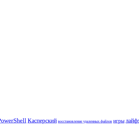
owerShell
Касперский
лайф
игры
восстановление удаленных файлов