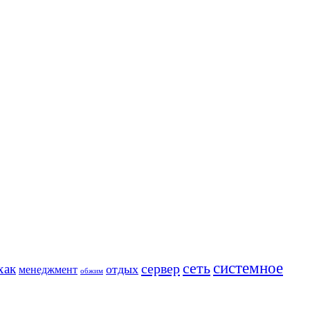
сеть
системное
сервер
хак
отдых
менеджмент
обжим