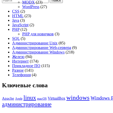
Поиск
MODX
(23)
WordPress
(27)
CSS
(2)
HTML
(23)
Java
(3)
JavaScript
(2)
PHP
(12)
PHP для новичков
(3)
SQL
(5)
Администрирование Unix
(85)
Администрирование Web-сервера
(9)
Администрирование Windows
(218)
Железо
(94)
Интернет
(174)
Прикладное ПО
(115)
Разное
(141)
Телефония
(4)
Ключевые слова
windows
linux
Windows P
VirtualBox
Apache
Apple
macOS
администрирование