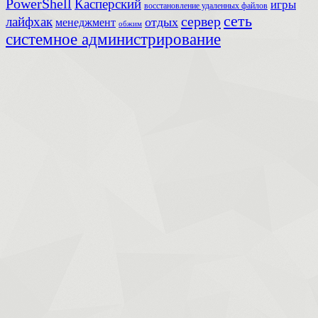
PowerShell
Касперский
игры
восстановление удаленных файлов
сеть
сервер
лайфхак
отдых
менеджмент
обжим
системное администрирование