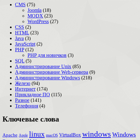
CMS
(75)
Joomla
(18)
MODX
(23)
WordPress
(27)
CSS
(2)
HTML
(23)
Java
(3)
JavaScript
(2)
PHP
(12)
PHP для новичков
(3)
SQL
(5)
Администрирование Unix
(85)
Администрирование Web-сервера
(9)
Администрирование Windows
(218)
Железо
(94)
Интернет
(174)
Прикладное ПО
(115)
Разное
(141)
Телефония
(4)
Ключевые слова
windows
linux
Windows
VirtualBox
Apache
Apple
macOS