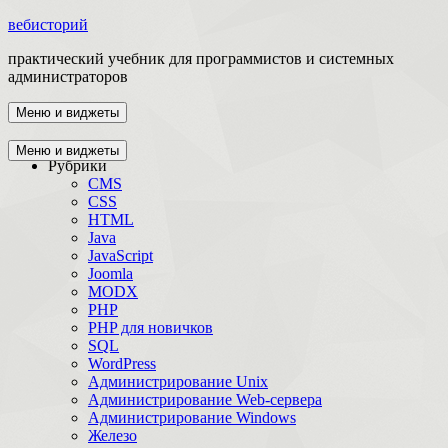
вебисторий
практический учебник для программистов и системных
администраторов
Меню и виджеты
Главная
Меню и виджеты
Рубрики
CMS
CSS
HTML
Java
JavaScript
Joomla
MODX
PHP
PHP для новичков
SQL
WordPress
Администрирование Unix
Администрирование Web-сервера
Администрирование Windows
Железо