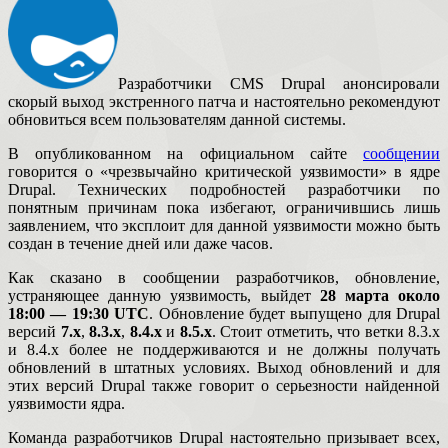
Разработчики CMS Drupal анонсировали
скорый выход экстренного патча и настоятельно рекомендуют
обновиться всем пользователям данной системы.
В опубликованном на официальном сайте
сообщении
говорится о «чрезвычайно критической уязвимости» в ядре
Drupal. Технических подробностей разработчики по
понятным причинам пока избегают, ограничившись лишь
заявлением, что эксплоит для данной уязвимости можно быть
создан в течение дней или даже часов.
Как сказано в сообщении разработчиков, обновление,
устраняющее данную уязвимость, выйдет
28 марта около
18:00 — 19:30 UTC
. Обновление будет выпущено для Drupal
версий
7.x
,
8.3.x
,
8.4.x
и
8.5.x
. Стоит отметить, что ветки 8.3.x
и 8.4.x более не поддерживаются и не должны получать
обновлений в штатных условиях. Выход обновлений и для
этих версий Drupal также говорит о серьезности найденной
уязвимости ядра.
Команда разработчиков Drupal настоятельно призывает всех,