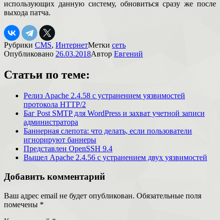
использующих данную систему, обновиться сразу же после
выхода патча.
Рубрики
CMS
,
Интернет
Метки
сеть
Опубликовано
26.03.2018
Автор
Евгений
Статьи по теме:
Релиз Apache 2.4.58 с устранением уязвимостей
протокола HTTP/2
Баг Post SMTP для WordPress и захват учетной записи
администратора
Баннерная слепота: что делать, если пользователи
игнорируют баннеры
Представлен OpenSSH 9.4
Вышел Apache 2.4.56 с устранением двух уязвимостей
Добавить комментарий
Ваш адрес email не будет опубликован.
Обязательные поля
помечены
*