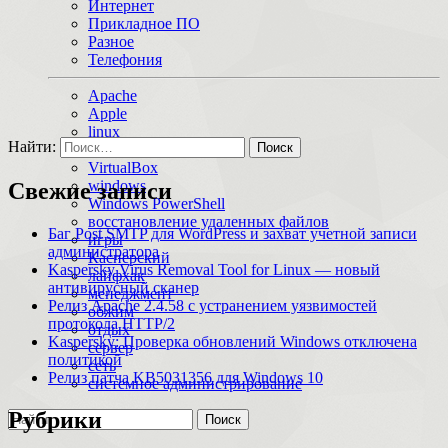
Интернет
Прикладное ПО
Разное
Телефония
Apache
Apple
linux
Найти:
macOS
VirtualBox
windows
Свежие записи
Windows PowerShell
восстановление удаленных файлов
Баг Post SMTP для WordPress и захват учетной записи
игры
администратора
Касперский
Kaspersky Virus Removal Tool for Linux — новый
лайфхак
антивирусный сканер
менеджмент
Релиз Apache 2.4.58 с устранением уязвимостей
обжим
протокола HTTP/2
отдых
Kaspersky: Проверка обновлений Windows отключена
сервер
политикой
сеть
Релиз патча KB5031356 для Windows 10
системное администрирование
Рубрики
Поиск