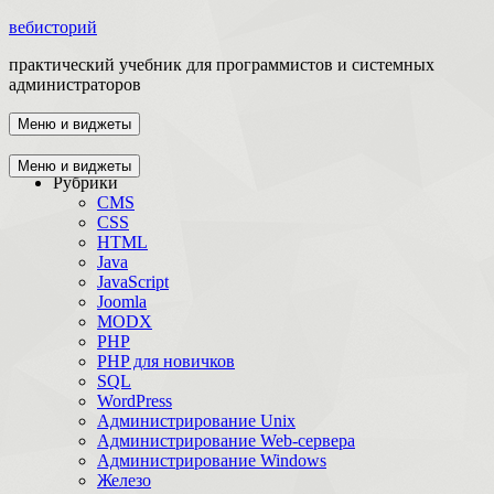
вебисторий
практический учебник для программистов и системных
администраторов
Меню и виджеты
Главная
Меню и виджеты
Рубрики
CMS
CSS
HTML
Java
JavaScript
Joomla
MODX
PHP
PHP для новичков
SQL
WordPress
Администрирование Unix
Администрирование Web-сервера
Администрирование Windows
Железо