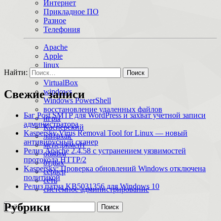
Интернет
Прикладное ПО
Разное
Телефония
Apache
Apple
linux
Найти:
macOS
VirtualBox
windows
Свежие записи
Windows PowerShell
восстановление удаленных файлов
Баг Post SMTP для WordPress и захват учетной записи
игры
администратора
Касперский
Kaspersky Virus Removal Tool for Linux — новый
лайфхак
антивирусный сканер
менеджмент
Релиз Apache 2.4.58 с устранением уязвимостей
обжим
протокола HTTP/2
отдых
Kaspersky: Проверка обновлений Windows отключена
сервер
политикой
сеть
Релиз патча KB5031356 для Windows 10
системное администрирование
Рубрики
Поиск