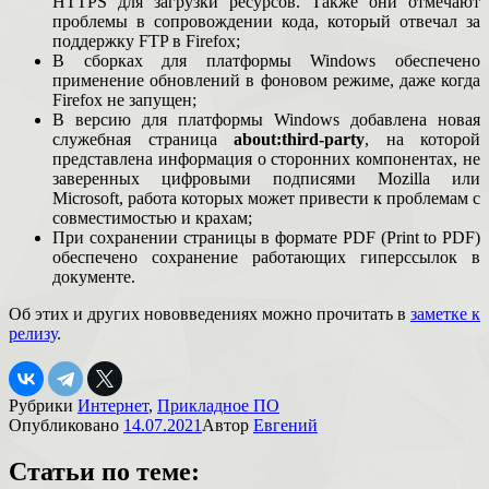
HTTPS для загрузки ресурсов. Также они отмечают
проблемы в сопровождении кода, который отвечал за
поддержку FTP в Firefox;
В сборках для платформы Windows обеспечено
применение обновлений в фоновом режиме, даже когда
Firefox не запущен;
В версию для платформы Windows добавлена новая
служебная страница
about:third-party
, на которой
представлена информация о сторонних компонентах, не
заверенных цифровыми подписями Mozilla или
Microsoft, работа которых может привести к проблемам с
совместимостью и крахам;
При сохранении страницы в формате PDF (Print to PDF)
обеспечено сохранение работающих гиперссылок в
документе.
Об этих и других нововведениях можно прочитать в
заметке к
релизу
.
Рубрики
Интернет
,
Прикладное ПО
Опубликовано
14.07.2021
Автор
Евгений
Статьи по теме: