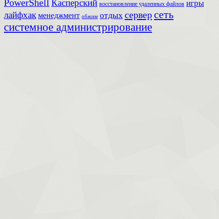
PowerShell
Касперский
игры
восстановление удаленных файлов
сеть
сервер
лайфхак
отдых
менеджмент
обжим
системное администрирование