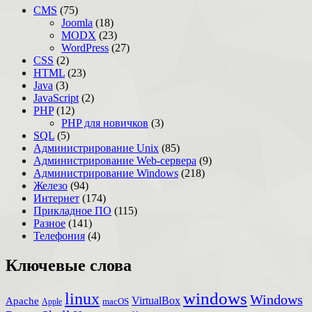
CMS
(75)
Joomla
(18)
MODX
(23)
WordPress
(27)
CSS
(2)
HTML
(23)
Java
(3)
JavaScript
(2)
PHP
(12)
PHP для новичков
(3)
SQL
(5)
Администрирование Unix
(85)
Администрирование Web-сервера
(9)
Администрирование Windows
(218)
Железо
(94)
Интернет
(174)
Прикладное ПО
(115)
Разное
(141)
Телефония
(4)
Ключевые слова
windows
linux
Windows
VirtualBox
Apache
Apple
macOS