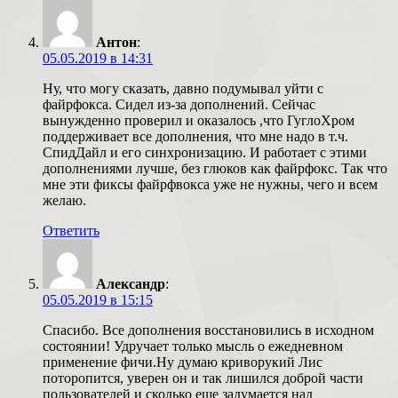
Антон
:
05.05.2019 в 14:31
Ну, что могу сказать, давно подумывал уйти с
файрфокса. Сидел из-за дополнений. Сейчас
вынужденно проверил и оказалось ,что ГуглоХром
поддерживает все дополнения, что мне надо в т.ч.
СпидДайл и его синхронизацию. И работает с этими
дополнениями лучше, без глюков как файрфокс. Так что
мне эти фиксы файрфвокса уже не нужны, чего и всем
желаю.
Ответить
Александр
:
05.05.2019 в 15:15
Спасибо. Все дополнения восстановились в исходном
состоянии! Удручает только мысль о ежедневном
применение фичи.Ну думаю криворукий Лис
поторопится, уверен он и так лишился доброй части
пользователей и сколько еще задумается над