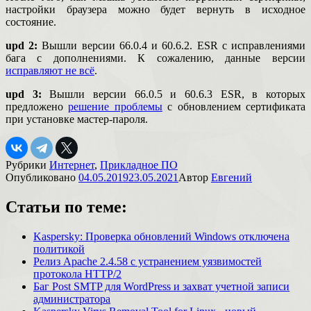
настройки браузера можно будет вернуть в исходное
состояние.
upd 2:
Вышли версии 66.0.4 и 60.6.2. ESR с исправлениями
бага с дополнениями. К сожалению, данные версии
исправляют не всё
.
upd 3:
Вышли версии 66.0.5 и 60.6.3 ESR, в которых
предложено
решение проблемы
с обновлением сертификата
при установке мастер-пароля.
Рубрики
Интернет
,
Прикладное ПО
Опубликовано
04.05.2019
23.05.2021
Автор
Евгений
Статьи по теме:
Kaspersky: Проверка обновлений Windows отключена
политикой
Релиз Apache 2.4.58 с устранением уязвимостей
протокола HTTP/2
Баг Post SMTP для WordPress и захват учетной записи
администратора