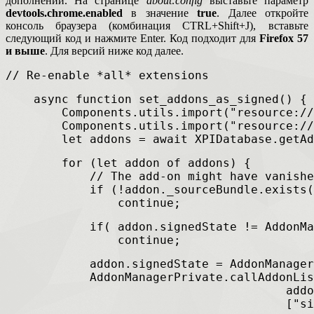
дополнений. На странице
about:config
выставьте параметр
devtools.chrome.enabled
в значение
true
. Далее откройте
консоль браузера (комбинация CTRL+Shift+J), вставьте
следующий код и нажмите Enter. Код подходит для
Firefox 57
и выше
. Для версий ниже код далее.
// Re-enable *all* extensions
    async function set_addons_as_signed() {
        Components.utils.import("resource://
        Components.utils.import("resource://
        let addons = await XPIDatabase.getAd
        for (let addon of addons) {
            // The add-on might have vanishe
            if (!addon._sourceBundle.exists(
                continue;
            if( addon.signedState != AddonMa
                continue;
            addon.signedState = AddonManager
            AddonManagerPrivate.callAddonLis
                                        addo
                                        ["si