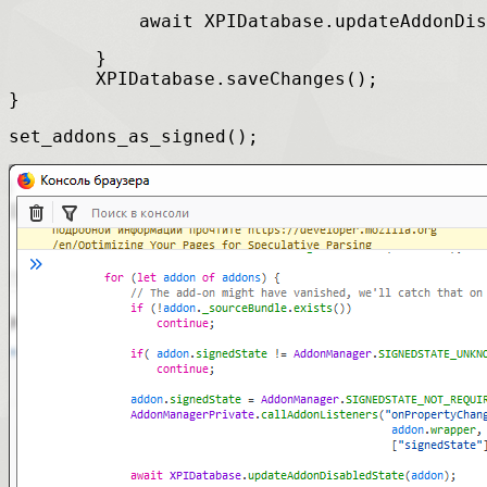
            await XPIDatabase.updateAddonDis
        }
        XPIDatabase.saveChanges();
}
set_addons_as_signed();