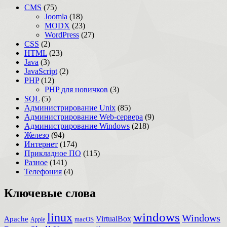
CMS
(75)
Joomla
(18)
MODX
(23)
WordPress
(27)
CSS
(2)
HTML
(23)
Java
(3)
JavaScript
(2)
PHP
(12)
PHP для новичков
(3)
SQL
(5)
Администрирование Unix
(85)
Администрирование Web-сервера
(9)
Администрирование Windows
(218)
Железо
(94)
Интернет
(174)
Прикладное ПО
(115)
Разное
(141)
Телефония
(4)
Ключевые слова
windows
linux
Windows
VirtualBox
Apache
Apple
macOS