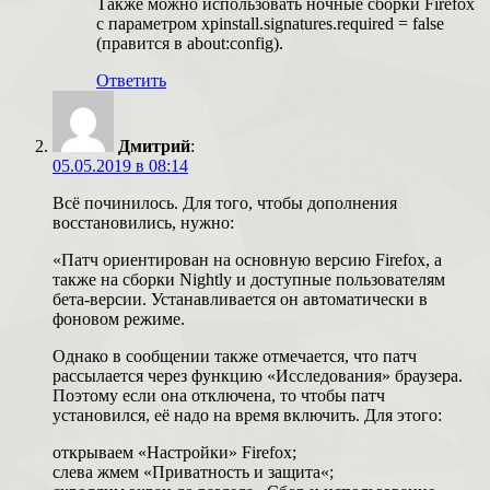
Также можно использовать ночные сборки Firefox
с параметром xpinstall.signatures.required = false
(правится в about:config).
Ответить
Дмитрий
:
05.05.2019 в 08:14
Всё починилось. Для того, чтобы дополнения
восстановились, нужно:
«Патч ориентирован на основную версию Firefox, а
также на сборки Nightly и доступные пользователям
бета-версии. Устанавливается он автоматически в
фоновом режиме.
Однако в сообщении также отмечается, что патч
рассылается через функцию «Исследования» браузера.
Поэтому если она отключена, то чтобы патч
установился, её надо на время включить. Для этого:
открываем «Настройки» Firefox;
слева жмем «Приватность и защита«;