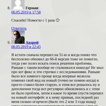
Герман
:
06.05.2019 в 17:58
Спасибо! Помогло с 1 раза 🙂
Ответить
Андрей
:
06.05.2019 в 22:45
Я кстати сначала перешел на 51-ю и когда понял что
бесполезно обновил до 66-й версии тоже не помогло,
тогда уже полез искать поиск решения проблемы,
Раньше с таким вообще не сталкивался никогда! Не знал
про хот фикс и эти строчки с исследованиями. Раньше
было все намного проще когда впервые мозилла
поменял свой вид на новый (точно не помню когда) я
просто ставил более старую, и этим все решалось ну и
дополнения тогда все регулярно обновлялись и с этим
не было проблем, затем я какое то время спустя перешел
на новый интерфейс и к нему привык, последний раз
меня сильно огорчило (было это 2 или 3 года назад)
когда перестало поддерживаться дополнение одно от