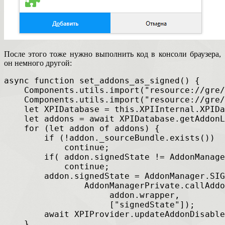
После этого тоже нужно выполнить код в консоли браузера,
он немного другой:
async function set_addons_as_signed() {
    Components.utils.import("resource://gre/
    Components.utils.import("resource://gre/
    let XPIDatabase = this.XPIInternal.XPIDa
    let addons = await XPIDatabase.getAddonL
    for (let addon of addons) {
        if (!addon._sourceBundle.exists())
            continue;
        if( addon.signedState != AddonManage
            continue;
        addon.signedState = AddonManager.SIG
                AddonManagerPrivate.callAddo
                     addon.wrapper,
                     ["signedState"]);
        await XPIProvider.updateAddonDisable
    }