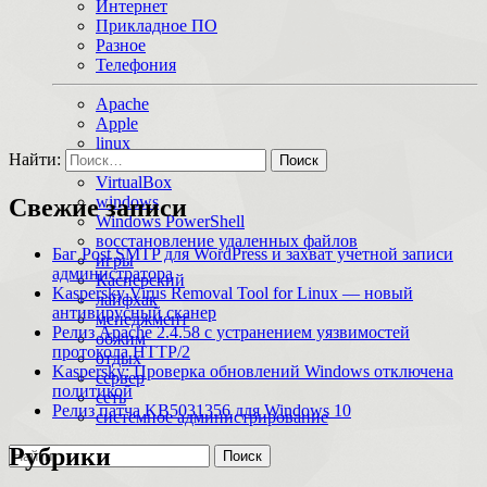
Интернет
Прикладное ПО
Разное
Телефония
Apache
Apple
linux
Найти:
macOS
VirtualBox
windows
Свежие записи
Windows PowerShell
восстановление удаленных файлов
Баг Post SMTP для WordPress и захват учетной записи
игры
администратора
Касперский
Kaspersky Virus Removal Tool for Linux — новый
лайфхак
антивирусный сканер
менеджмент
Релиз Apache 2.4.58 с устранением уязвимостей
обжим
протокола HTTP/2
отдых
Kaspersky: Проверка обновлений Windows отключена
сервер
политикой
сеть
Релиз патча KB5031356 для Windows 10
системное администрирование
Рубрики
Поиск