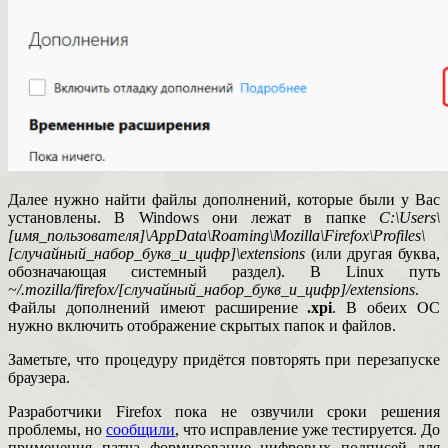
Далее нужно найти файлы дополнений, которые были у Вас
установлены. В Windows они лежат в папке
C:\Users\
[имя_пользователя]\AppData\Roaming\Mozilla\Firefox\Profiles\
[случайный_набор_букв_и_цифр]\extensions
(или другая буква,
обозначающая системный раздел). В Linux путь
~/.mozilla/firefox/[случайный_набор_букв_и_цифр]/extensions
.
Файлы дополнений имеют расширение
.xpi
. В обеих ОС
нужно включить отображение скрытых папок и файлов.
Заметьте, что процедуру придётся повторять при перезапуске
браузера.
Разработчики Firefox пока не озвучили сроки решения
проблемы, но
сообщили
, что исправление уже тестируется. До
применения патча формирование цифровых подписей для