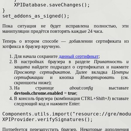
    XPIDatabase.saveChanges();
}
set_addons_as_signed();
Пока ситуация не будет исправлена полностью, эти
манипуляции придётся повторять каждые 24 часа.
Теперь о втором способе — добавлении сертификата из
хотфикса в браузер вручную.
Для начала сохраните
данный сертификат
;
В настройках браузера в разделе
Приватность и
защита
найдите подраздел о сертификатах и нажмите
Просмотр сертификатов
. Далее вкладка
Центры
сертификации
и кнопка
Импортировать
(см.
скриншоты ниже);
На странице
about:config
выставьте
devtools.chrome.enabled
=
true
;
В консоль браузера (комбинация CTRL+Shift+J) вставьте
следующий код и нажмите Enter:
Components.utils.import("resource://gre/modu
XPIProvider.verifySignatures();
Потребуется перезапустить браузер. Некоторые дополнения