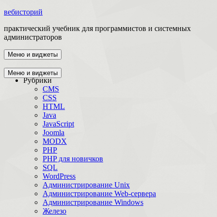
вебисторий
практический учебник для программистов и системных
администраторов
Меню и виджеты
Главная
Меню и виджеты
Рубрики
CMS
CSS
HTML
Java
JavaScript
Joomla
MODX
PHP
PHP для новичков
SQL
WordPress
Администрирование Unix
Администрирование Web-сервера
Администрирование Windows
Железо