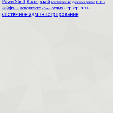
PowerShell
Касперский
игры
восстановление удаленных файлов
сеть
сервер
лайфхак
отдых
менеджмент
обжим
системное администрирование