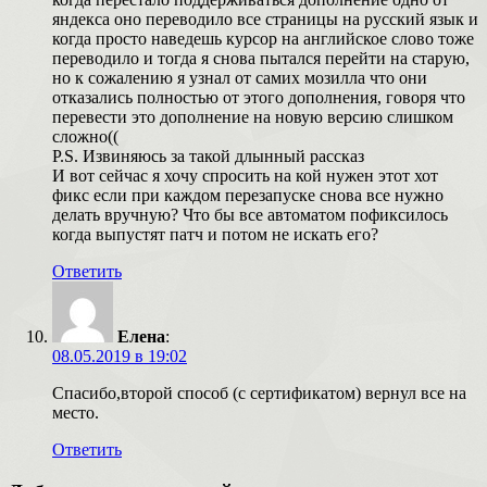
яндекса оно переводило все страницы на русский язык и
когда просто наведешь курсор на английское слово тоже
переводило и тогда я снова пытался перейти на старую,
но к сожалению я узнал от самих мозилла что они
отказались полностью от этого дополнения, говоря что
перевести это дополнение на новую версию слишком
сложно((
P.S. Извиняюсь за такой длынный раcсказ
И вот сейчас я хочу спросить на кой нужен этот хот
фикс если при каждом перезапуске снова все нужно
делать вручную? Что бы все автоматом пофиксилось
когда выпустят патч и потом не искать его?
Ответить
Елена
:
08.05.2019 в 19:02
Спасибо,второй способ (с сертификатом) вернул все на
место.
Ответить