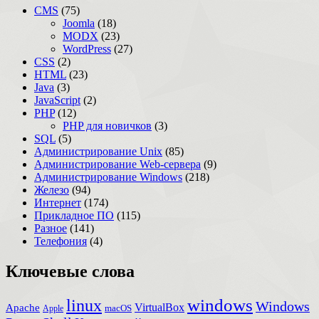
CMS
(75)
Joomla
(18)
MODX
(23)
WordPress
(27)
CSS
(2)
HTML
(23)
Java
(3)
JavaScript
(2)
PHP
(12)
PHP для новичков
(3)
SQL
(5)
Администрирование Unix
(85)
Администрирование Web-сервера
(9)
Администрирование Windows
(218)
Железо
(94)
Интернет
(174)
Прикладное ПО
(115)
Разное
(141)
Телефония
(4)
Ключевые слова
windows
linux
Windows
VirtualBox
Apache
Apple
macOS