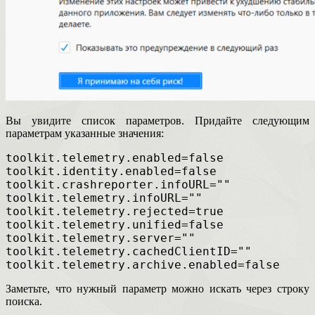
Вы увидите список параметров. Придайте следующим
параметрам указанные значения:
toolkit.telemetry.enabled=false
toolkit.identity.enabled=false
toolkit.crashreporter.infoURL=""
toolkit.telemetry.infoURL=""
toolkit.telemetry.rejected=true
toolkit.telemetry.unified=false
toolkit.telemetry.server=""
toolkit.telemetry.cachedClientID=""
toolkit.telemetry.archive.enabled=false
Заметьте, что нужный параметр можно искать через строку
поиска.