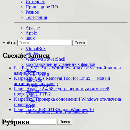
Интернет
Прикладное ПО
Разное
Телефония
Apache
Apple
linux
Найти:
macOS
VirtualBox
windows
Свежие записи
Windows PowerShell
восстановление удаленных файлов
Баг Post SMTP для WordPress и захват учетной записи
игры
администратора
Касперский
Kaspersky Virus Removal Tool for Linux — новый
лайфхак
антивирусный сканер
менеджмент
Релиз Apache 2.4.58 с устранением уязвимостей
обжим
протокола HTTP/2
отдых
Kaspersky: Проверка обновлений Windows отключена
сервер
политикой
сеть
Релиз патча KB5031356 для Windows 10
системное администрирование
Рубрики
Поиск