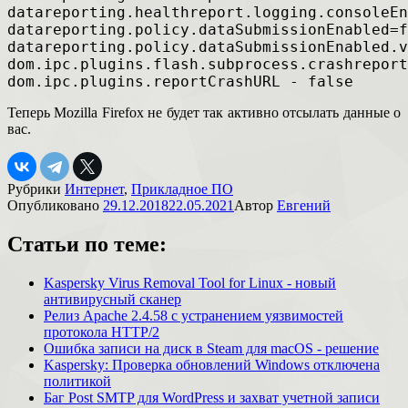
datareporting.healthreport.logging.consoleEn
datareporting.policy.dataSubmissionEnabled=f
datareporting.policy.dataSubmissionEnabled.v
dom.ipc.plugins.flash.subprocess.crashreport
dom.ipc.plugins.reportCrashURL - false
Теперь Mozilla Firefox не будет так активно отсылать данные о
вас.
Рубрики
Интернет
,
Прикладное ПО
Опубликовано
29.12.2018
22.05.2021
Автор
Евгений
Статьи по теме:
Kaspersky Virus Removal Tool for Linux - новый
антивирусный сканер
Релиз Apache 2.4.58 с устранением уязвимостей
протокола HTTP/2
Ошибка записи на диск в Steam для macOS - решение
Kaspersky: Проверка обновлений Windows отключена
политикой
Баг Post SMTP для WordPress и захват учетной записи