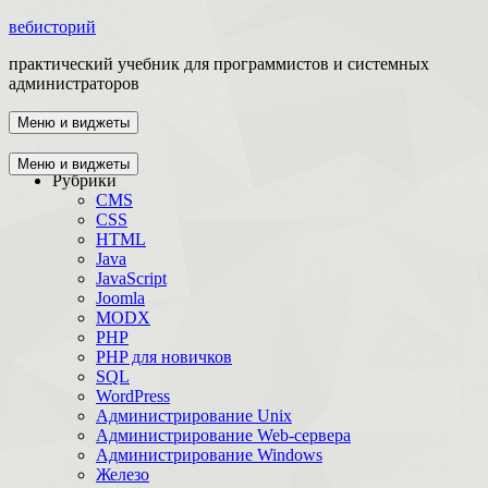
вебисторий
практический учебник для программистов и системных
администраторов
Меню и виджеты
Главная
Меню и виджеты
Рубрики
CMS
CSS
HTML
Java
JavaScript
Joomla
MODX
PHP
PHP для новичков
SQL
WordPress
Администрирование Unix
Администрирование Web-сервера
Администрирование Windows
Железо