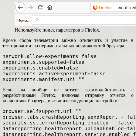
Используйте поиск параметров в Firefox.
Кроме сбора телеметрии можно отключить и участие в
тестировании экспериментальных возможностей браузера.
network.allow-experiments=false
experiments.supported=false
experiments.enabled=false
experiments.activeExperiment=false
experiments.manifest.uri=""
Если вы вообще не хотите взаимодействовать с
разработчиками Firefox, включая отправку отчетов о
«падениях» браузера, выставите следующие настройки:
browser.selfsupport.url=""
browser.tabs.crashReporting.sendReport - fal
security.ssl.errorReporting.enabled - false
datareporting.healthreport.uploadEnabled=fal
datareporting.healthreport.service.enabled=f