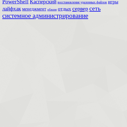
PowerShell
Касперский
игры
восстановление удаленных файлов
сеть
сервер
лайфхак
отдых
менеджмент
обжим
системное администрирование