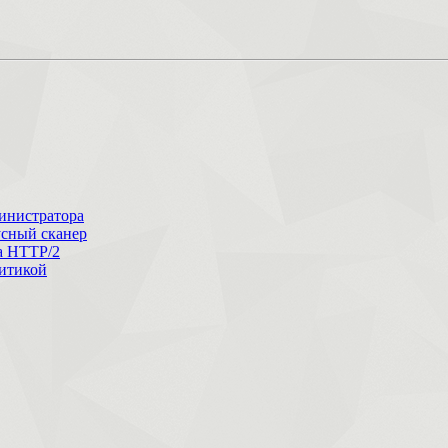
министратора
усный сканер
ла HTTP/2
литикой