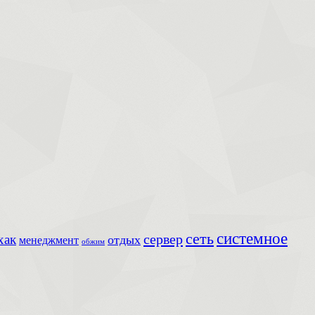
сеть
системное
сервер
хак
отдых
менеджмент
обжим