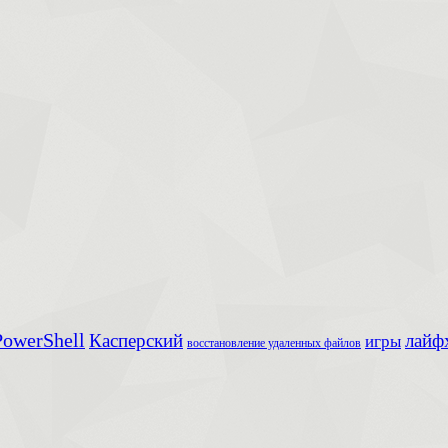
owerShell
Касперский
лайф
игры
восстановление удаленных файлов