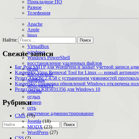
Прикладное ПО
Разное
Телефония
Apache
Apple
linux
Найти:
macOS
VirtualBox
windows
Свежие записи
Windows PowerShell
восстановление удаленных файлов
Баг Post SMTP для WordPress и захват учетной записи ад
игры
Kaspersky Virus Removal Tool for Linux — новый антивир
Касперский
Релиз Apache 2.4.58 с устранением уязвимостей протоко
лайфхак
Kaspersky: Проверка обновлений Windows отключена по
менеджмент
Релиз патча KB5031356 для Windows 10
обжим
отдых
Рубрики
сервер
сеть
системное администрирование
CMS
(75)
Joomla
(18)
Поиск
MODX
(23)
WordPress
(27)
CSS
(2)