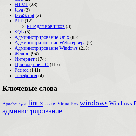
HTML
(23)
Java
(3)
JavaScript
(2)
PHP
(12)
PHP для новичков
(3)
SQL
(5)
Администрирование Unix
(85)
Администрирование Web-сервера
(9)
Администрирование Windows
(218)
Железо
(94)
Интернет
(174)
Прикладное ПО
(115)
Разное
(141)
Телефония
(4)
Ключевые слова
windows
linux
Windows P
VirtualBox
Apache
Apple
macOS
администрирование