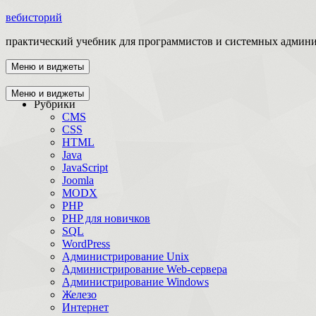
вебисторий
практический учебник для программистов и системных админ
Меню и виджеты
Главная
Меню и виджеты
Рубрики
CMS
CSS
HTML
Java
JavaScript
Joomla
MODX
PHP
PHP для новичков
SQL
WordPress
Администрирование Unix
Администрирование Web-сервера
Администрирование Windows
Железо
Интернет