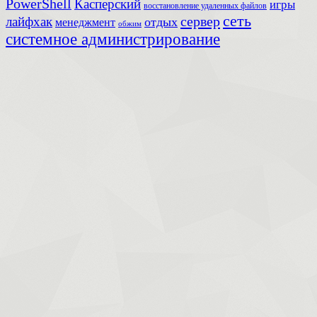
PowerShell
Касперский
игры
восстановление удаленных файлов
сеть
сервер
лайфхак
отдых
менеджмент
обжим
системное администрирование