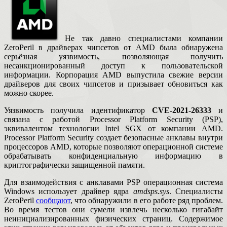
Не так давно специалистами компании
ZeroPeril в драйверах чипсетов от AMD была обнаружена
серьёзная уязвимость, позволяющая получить
несанкционированный доступ к пользовательской
информации. Корпорация AMD выпустила свежие версии
драйверов для своих чипсетов и призывает обновиться как
можно скорее.
Уязвимость получила идентификатор
CVE-2021-26333
и
связана с работой Processor Platform Security (PSP),
эквивалентом технологии Intel SGX от компании AMD.
Processor Platform Security создает безопасные анклавы внутри
процессоров AMD, которые позволяют операционной системе
обрабатывать конфиденциальную информацию в
криптографически защищенной памяти.
Для взаимодействия с анклавами PSP операционная система
Windows использует драйвер ядра
amdsps.sys
. Специалисты
ZeroPeril
сообщают
, что обнаружили в его работе ряд проблем.
Во время тестов они сумели извлечь несколько гигабайт
неинициализированных физических страниц. Содержимое