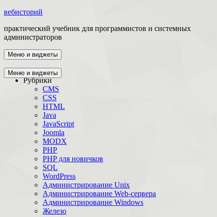
вебисторий
практический учебник для программистов и системных
администраторов
Меню и виджеты
Главная
Меню и виджеты
Рубрики
CMS
CSS
HTML
Java
JavaScript
Joomla
MODX
PHP
PHP для новичков
SQL
WordPress
Администрирование Unix
Администрирование Web-сервера
Администрирование Windows
Железо