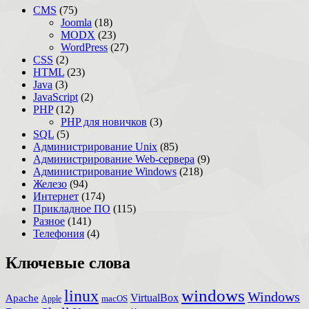
CMS
(75)
Joomla
(18)
MODX
(23)
WordPress
(27)
CSS
(2)
HTML
(23)
Java
(3)
JavaScript
(2)
PHP
(12)
PHP для новичков
(3)
SQL
(5)
Администрирование Unix
(85)
Администрирование Web-сервера
(9)
Администрирование Windows
(218)
Железо
(94)
Интернет
(174)
Прикладное ПО
(115)
Разное
(141)
Телефония
(4)
Ключевые слова
windows
linux
Windows
VirtualBox
Apache
Apple
macOS