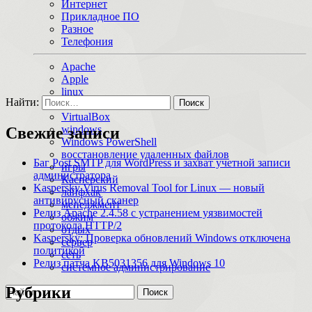
Интернет
Прикладное ПО
Разное
Телефония
Apache
Apple
linux
Найти:
macOS
VirtualBox
windows
Свежие записи
Windows PowerShell
восстановление удаленных файлов
Баг Post SMTP для WordPress и захват учетной записи
игры
администратора
Касперский
Kaspersky Virus Removal Tool for Linux — новый
лайфхак
антивирусный сканер
менеджмент
Релиз Apache 2.4.58 с устранением уязвимостей
обжим
протокола HTTP/2
отдых
Kaspersky: Проверка обновлений Windows отключена
сервер
политикой
сеть
Релиз патча KB5031356 для Windows 10
системное администрирование
Рубрики
Поиск