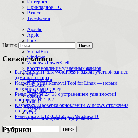
Интернет
Прикладное ПО
Разное
Телефония
Apache
Apple
linux
Найти:
macOS
VirtualBox
windows
Свежие записи
Windows PowerShell
восстановление удаленных файлов
Баг Post SMTP для WordPress и захват учетной записи
игры
администратора
Касперский
Kaspersky Virus Removal Tool for Linux — новый
лайфхак
антивирусный сканер
менеджмент
Релиз Apache 2.4.58 с устранением уязвимостей
обжим
протокола HTTP/2
отдых
Kaspersky: Проверка обновлений Windows отключена
сервер
политикой
сеть
Релиз патча KB5031356 для Windows 10
системное администрирование
Рубрики
Поиск