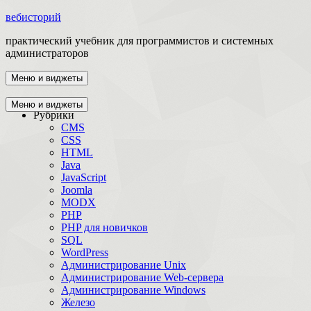
вебисторий
практический учебник для программистов и системных
администраторов
Меню и виджеты
Главная
Меню и виджеты
Рубрики
CMS
CSS
HTML
Java
JavaScript
Joomla
MODX
PHP
PHP для новичков
SQL
WordPress
Администрирование Unix
Администрирование Web-сервера
Администрирование Windows
Железо