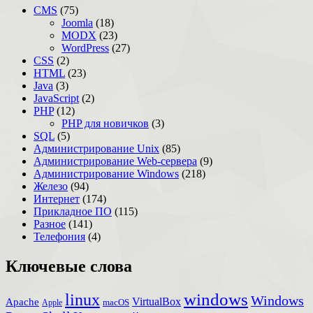
CMS
(75)
Joomla
(18)
MODX
(23)
WordPress
(27)
CSS
(2)
HTML
(23)
Java
(3)
JavaScript
(2)
PHP
(12)
PHP для новичков
(3)
SQL
(5)
Администрирование Unix
(85)
Администрирование Web-сервера
(9)
Администрирование Windows
(218)
Железо
(94)
Интернет
(174)
Прикладное ПО
(115)
Разное
(141)
Телефония
(4)
Ключевые слова
windows
linux
Windows
VirtualBox
Apache
Apple
macOS