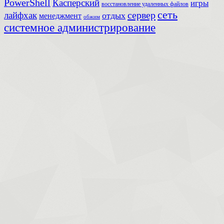
PowerShell
Касперский
игры
восстановление удаленных файлов
сеть
сервер
лайфхак
отдых
менеджмент
обжим
системное администрирование