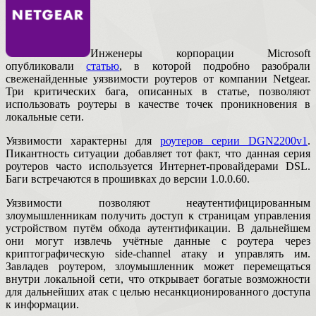
Инженеры корпорации Microsoft
опубликовали
статью
, в которой подробно разобрали
свеженайденные уязвимости роутеров от компании Netgear.
Три критических бага, описанных в статье, позволяют
использовать роутеры в качестве точек проникновения в
локальные сети.
Уязвимости характерны для
роутеров серии DGN2200v1
.
Пикантность ситуации добавляет тот факт, что данная серия
роутеров часто используется Интернет-провайдерами DSL.
Баги встречаются в прошивках до версии 1.0.0.60.
Уязвимости позволяют неаутентифицированным
злоумышленникам получить доступ к страницам управления
устройством путём обхода аутентификации. В дальнейшем
они могут извлечь учётные данные с роутера через
криптографическую side-channel атаку и управлять им.
Завладев роутером, злоумышленник может перемещаться
внутри локальной сети, что открывает богатые возможности
для дальнейших атак с целью несанкционированного доступа
к информации.