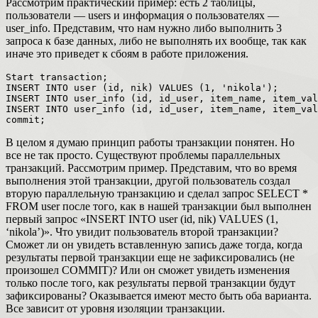
Рассмотрим практический пример: есть 2 таблицы,
пользователи — users и информация о пользователях —
user_info. Представим, что нам нужно либо выполнить 3
запроса к базе данных, либо не выполнять их вообще, так как
иначе это приведет к сбоям в работе приложения.
Start transaction;

INSERT INTO user (id, nik) VALUES (1, 'nikola');

INSERT INTO user_info (id, id_user, item_name, item_val
INSERT INTO user_info (id, id_user, item_name, item_val
В целом я думаю принцип работы транзакции понятен. Но
все не так просто. Существуют проблемы параллельных
транзакций. Рассмотрим пример. Представим, что во время
выполнения этой транзакции, другой пользователь создал
вторую параллельную транзакцию и сделал запрос SELECT *
FROM user после того, как в нашей транзакции был выполнен
первый запрос «INSERT INTO user (id, nik) VALUES (1,
‘nikola’)». Что увидит пользователь второй транзакции?
Сможет ли он увидеть вставленную запись даже тогда, когда
результаты первой транзакции еще не зафиксировались (не
произошел COMMIT)? Или он сможет увидеть изменения
только после того, как результаты первой транзакции будут
зафиксированы? Оказывается имеют место быть оба варианта.
Все зависит от уровня изоляции транзакции.