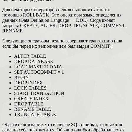
Для некоторых операторов нельзя выполнить откат с
помощью ROLLBACK. Это операторы языка определения
данных (Data Definition Language — DDL). Сюда входят
запросы CREATE, ALTER, DROP, TRUNCATE, COMMENT,
RENAME.
Следующие операторы неявно завершают транзакцию (как
если бы перед их выпол­нением был выдан COMMIT):
ALTER TABLE
DROP DATABASE
LOAD MASTER DATA
SET AUTOCOMMIT = 1
BEGIN
DROP INDEX
LOCK TABLES
START TRANSACTION
CREATE INDEX
DROP TABLE
RENAME TABLE
TRUNCATE TABLE
Обратите внимание, что в случае SQL ошибки, транзакция
сама по себе не откатится. Обычно ошибки обрабатываются