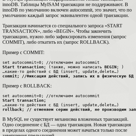
innoDB. Таблицы MyISAM транзакции не поддерживают. В
innoDB по умолчанию включен autocommit, это значит, что по
умолчанию каждый запрос эквивалентен одной транзакции.
Транзакция начинается со специального запроса «START
TRANSACTION», либо «BEGIN». Чтобы закончить
транзакцию, нужно либо зафиксировать изменения (запрос
COMMIT), либо откатить их (запрос ROLLBACK).
Пример с COMMIT:
Start transaction;
 (также, можно написать 
BEGIN
; )

commit; //Фиксация действий, запись их в физическую БД
Пример с ROLLBACK:
Start transaction;
rollback; // отменяем серию действий, не производим зап
В MySQL не существует механизма вложенных транзакций.
Одно соединение с БД — одна транзакция. Новая транзакция
в пределах одного соединения может начаться только после
завершения предыдущей.