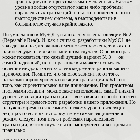
транзакций, но и при этом самый медленный. На этом
уровне вообще отсутствуют какие либо проблемы
параллельных транзакций, но за это придется платить
быстродействием системы, а быстродействие в
большинстве случаев крайне важно.
По умолчанию в MySQL установлен уровень изоляции № 2
(Repeatable Read). И, как я считаю, разработчики MySQL не
зря сделали по умолчанию именно этот уровень, так как он
наиболее удачный для большинства случаев. С первого раза
может показаться, что самый лучший вариант № 3 — он
самый надежный, но на практике вы можете испытать
большие неудобства из-за очень медленной работы вашего
приложения. Помните, что многое зависит не от того,
насколько хорош уровень изоляции транзакций в БД, а от
того, как спроектировано ваше приложение. При грамотном
программировании, можно даже использовать самый низкий
уровень изоляции транзакций — все зависит от особенностей
структуры и грамотности разработки вашего приложения. Но
ненужно стремиться к самому низкому уровню изоляции —
нет, просто если вы используйте не самый защищенный
режим, следует помнить о проблемах параллельных
транзакций, в этом случае вы не растеряетесь и все сделайте
правильно.