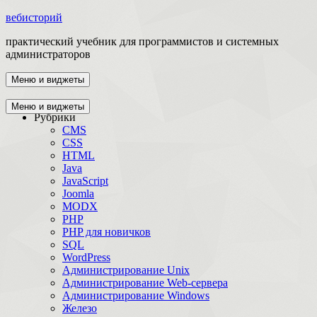
вебисторий
практический учебник для программистов и системных
администраторов
Меню и виджеты
Главная
Меню и виджеты
Рубрики
CMS
CSS
HTML
Java
JavaScript
Joomla
MODX
PHP
PHP для новичков
SQL
WordPress
Администрирование Unix
Администрирование Web-сервера
Администрирование Windows
Железо