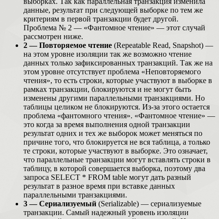
выборках. Так как параллельная транзакция изменила
данные, результат при следующей выборке по тем же
критериям в первой транзакции будет другой.
Проблема № 2 — «Фантомное чтение» — этот случай
рассмотрен ниже.
2 — Повторяемое чтение
(Repeatable Read, Snapshot) —
на этом уровне изоляции так же возможно чтение
данных только зафиксированных транзакций. Так же на
этом уровне отсутствует проблема «Неповторяемого
чтения», то есть строки, которые участвуют в выборке в
рамках транзакции, блокируются и не могут быть
изменены другими параллельными транзакциями. Но
таблицы целиком не блокируются. Из-за этого остается
проблема «фантомного чтения». «Фантомное чтение» —
это когда за время выполнения одной транзакции
результат одних и тех же выборок может меняться по
причине того, что блокируется не вся таблица, а только
те строки, которые участвуют в выборке. Это означает,
что параллельные транзакции могут вставлять строки в
таблицу, в которой совершается выборка, поэтому два
запроса SELECT * FROM table могут дать разный
результат в разное время при вставке данных
параллельными транзакциями.
3 — Сериализуемый
(Serializable) — сериализуемые
транзакции. Самый надежный уровень изоляции