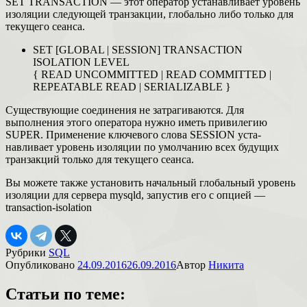
SET TRANSACTION — этот оператор устанавливает уровень
изоляции следующей транзакции, глобально либо только для
текущего сеанса.
SET [GLOBAL | SESSION] TRANSACTION
ISOLATION LEVEL
{ READ UNCOMMITTED | READ COMMITTED |
REPEATABLE READ | SERIALIZABLE }
Существующие соединения не затрагиваются. Для
выполнения этого оператора нужно иметь привилегию
SUPER. Применение ключевого слова SESSION уста­
навливает уровень изоляции по умолчанию всех будущих
транзакций только для теку­щего сеанса.
Вы можете также установить начальный глобальный уровень
изоляции для сервера mysqld, запустив его с опцией —
transaction-isolation
Рубрики
SQL
Опубликовано
24.09.2016
26.09.2016
Автор
Никита
Статьи по теме: