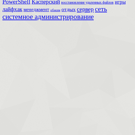
PowerShell
Касперский
игры
восстановление удаленных файлов
сеть
сервер
лайфхак
отдых
менеджмент
обжим
системное администрирование