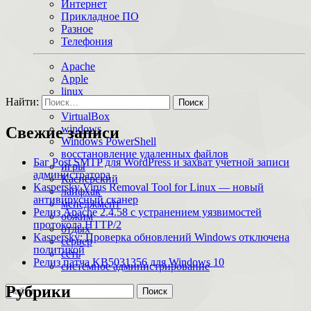
Интернет
Прикладное ПО
Разное
Телефония
Apache
Apple
linux
Найти:
macOS
VirtualBox
windows
Свежие записи
Windows PowerShell
восстановление удаленных файлов
Баг Post SMTP для WordPress и захват учетной записи
игры
администратора
Касперский
Kaspersky Virus Removal Tool for Linux — новый
лайфхак
антивирусный сканер
менеджмент
Релиз Apache 2.4.58 с устранением уязвимостей
обжим
протокола HTTP/2
отдых
Kaspersky: Проверка обновлений Windows отключена
сервер
политикой
сеть
Релиз патча KB5031356 для Windows 10
системное администрирование
Рубрики
Поиск