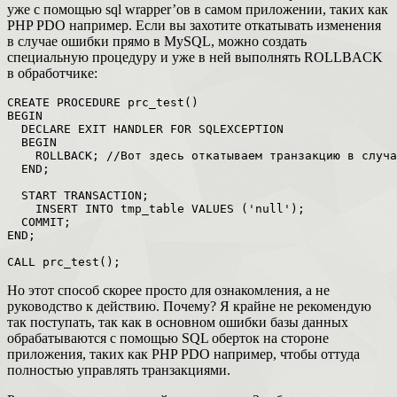
уже с помощью sql wrapper’ов в самом приложении, таких как
PHP PDO например. Если вы захотите откатывать изменения
в случае ошибки прямо в MySQL, можно создать
специальную процедуру и уже в ней выполнять ROLLBACK
в обработчике
:
CREATE 
PROCEDURE
prc_test
(
)
BEGIN
DECLARE
EXIT 
HANDLER 
FOR
SQLEXCEPTION
BEGIN
ROLLBACK
;
END
;
START 
TRANSACTION
;
INSERT 
INTO tmp_table
VALUES
(
'null'
)
;
COMMIT
;
END
;
CALL 
prc_test
(
)
;
Но этот способ скорее просто для ознакомления, а не
руководство к действию. Почему? Я крайне не рекомендую
так поступать, так как в основном ошибки базы данных
обрабатываются с помощью SQL оберток на стороне
приложения, таких как PHP PDO например, чтобы оттуда
полностью управлять транзакциями.