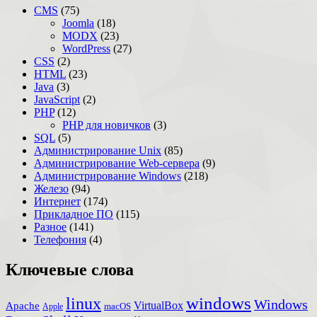
CMS
(75)
Joomla
(18)
MODX
(23)
WordPress
(27)
CSS
(2)
HTML
(23)
Java
(3)
JavaScript
(2)
PHP
(12)
PHP для новичков
(3)
SQL
(5)
Администрирование Unix
(85)
Администрирование Web-сервера
(9)
Администрирование Windows
(218)
Железо
(94)
Интернет
(174)
Прикладное ПО
(115)
Разное
(141)
Телефония
(4)
Ключевые слова
windows
linux
Windows
VirtualBox
Apache
Apple
macOS