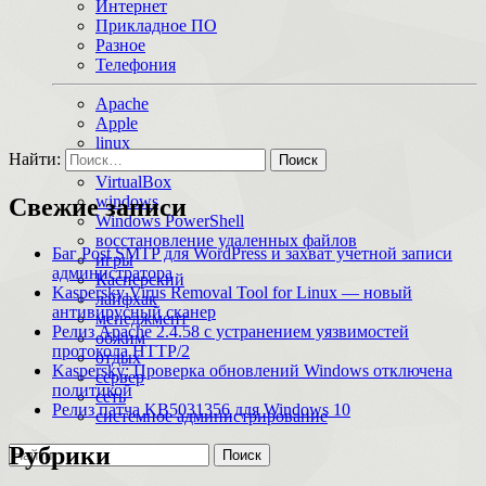
Интернет
Прикладное ПО
Разное
Телефония
Apache
Apple
linux
Найти:
macOS
VirtualBox
windows
Свежие записи
Windows PowerShell
восстановление удаленных файлов
Баг Post SMTP для WordPress и захват учетной записи
игры
администратора
Касперский
Kaspersky Virus Removal Tool for Linux — новый
лайфхак
антивирусный сканер
менеджмент
Релиз Apache 2.4.58 с устранением уязвимостей
обжим
протокола HTTP/2
отдых
Kaspersky: Проверка обновлений Windows отключена
сервер
политикой
сеть
Релиз патча KB5031356 для Windows 10
системное администрирование
Рубрики
Поиск