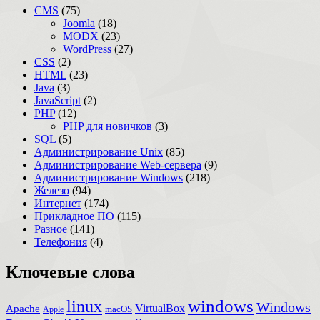
CMS
(75)
Joomla
(18)
MODX
(23)
WordPress
(27)
CSS
(2)
HTML
(23)
Java
(3)
JavaScript
(2)
PHP
(12)
PHP для новичков
(3)
SQL
(5)
Администрирование Unix
(85)
Администрирование Web-сервера
(9)
Администрирование Windows
(218)
Железо
(94)
Интернет
(174)
Прикладное ПО
(115)
Разное
(141)
Телефония
(4)
Ключевые слова
windows
linux
Windows
VirtualBox
Apache
Apple
macOS