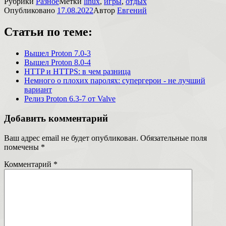
Рубрики
Разное
Метки
linux
,
игры
,
отдых
Опубликовано
17.08.2022
Автор
Евгений
Статьи по теме:
Вышел Proton 7.0-3
Вышел Proton 8.0-4
HTTP и HTTPS: в чем разница
Немного о плохих паролях: супергерои - не лучший
вариант
Релиз Proton 6.3-7 от Valve
Добавить комментарий
Ваш адрес email не будет опубликован.
Обязательные поля
помечены
*
Комментарий
*