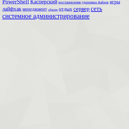
PowerShell
Касперский
игры
восстановление удаленных файлов
сеть
сервер
лайфхак
отдых
менеджмент
обжим
системное администрирование