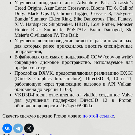
Улучшена поддержка игр: Adventure Pals, Assassin’s
Creed Origins, Azur Lane: Crosswave, Bloons TD 6, Call of
Duty: Black Ops II, Chrono Trigger, Cossacs 3, Dokyusei
Bangin’ Summer, Elden Ring, Elite Dangerous, Final Fantasy
XIV, Hardspace: Shipbreaker, HROT, Lost Ember, Monster
Hunter Rise: Sunbreak, POSTAL: Brain Damaged, Sid
Meier’s Civilization IV, The Ball;
Улучшено воспроизведение видео в различных играх,
для которых ранее приходилось вносить специфичные
исправления;
В файловых системах с поддержкой COW (copy on write)
сокращено дисковое пространство, используемое для
префиксов игр;
Прослойка DXVK, предоставляющая реализацию DXGI
(DirectX Graphics Infrastructure), Direct3D 9, 10 и 11,
работающую через трансляцию вызовов в API Vulkan,
обновлена до версии 1.10.3;
VKD3D-Proton, ответвление от vkd3d, созданное Valve
для улучшения поддержки Direct3D 12 в Proton,
обновлено до версии 2.6-1-gc05900da.
Скачать свежую версию Proton можно
по этой ссылке
.