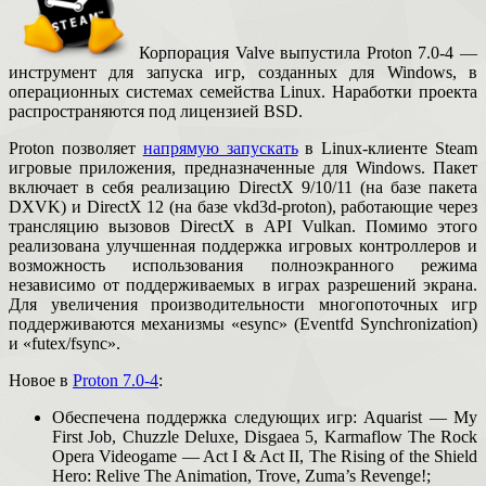
Корпорация Valve выпустила Proton 7.0-4 —
инструмент для запуска игр, созданных для Windows, в
операционных системах семейства Linux. Наработки проекта
распространяются под лицензией BSD.
Proton позволяет
напрямую запускать
в Linux-клиенте Steam
игровые приложения, предназначенные для Windows. Пакет
включает в себя реализацию DirectX 9/10/11 (на базе пакета
DXVK) и DirectX 12 (на базе vkd3d-proton), работающие через
трансляцию вызовов DirectX в API Vulkan. Помимо этого
реализована улучшенная поддержка игровых контроллеров и
возможность использования полноэкранного режима
независимо от поддерживаемых в играх разрешений экрана.
Для увеличения производительности многопоточных игр
поддерживаются механизмы «esync» (Eventfd Synchronization)
и «futex/fsync».
Новое в
Proton 7.0-4
:
Обеспечена поддержка следующих игр: Aquarist — My
First Job, Chuzzle Deluxe, Disgaea 5, Karmaflow The Rock
Opera Videogame — Act I & Act II, The Rising of the Shield
Hero: Relive The Animation, Trove, Zuma’s Revenge!;