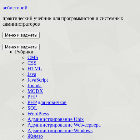
вебисторий
практический учебник для программистов и системных
администраторов
Меню и виджеты
Главная
Меню и виджеты
Рубрики
CMS
CSS
HTML
Java
JavaScript
Joomla
MODX
PHP
PHP для новичков
SQL
WordPress
Администрирование Unix
Администрирование Web-сервера
Администрирование Windows
Железо