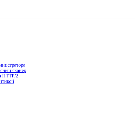
министратора
усный сканер
ла HTTP/2
литикой