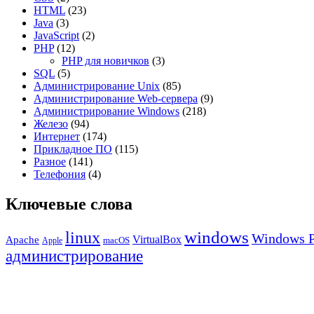
HTML
(23)
Java
(3)
JavaScript
(2)
PHP
(12)
PHP для новичков
(3)
SQL
(5)
Администрирование Unix
(85)
Администрирование Web-сервера
(9)
Администрирование Windows
(218)
Железо
(94)
Интернет
(174)
Прикладное ПО
(115)
Разное
(141)
Телефония
(4)
Ключевые слова
windows
linux
Windows P
VirtualBox
Apache
Apple
macOS
администрирование