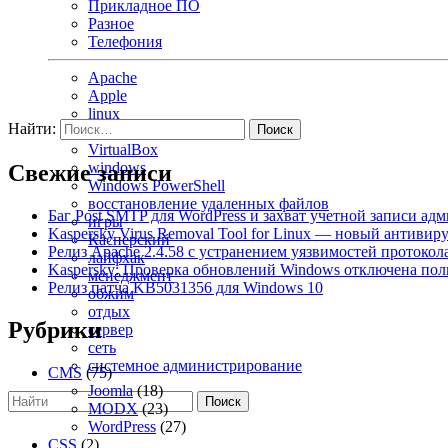
Прикладное ПО
Разное
Телефония
Apache
Apple
linux
Найти:
macOS
VirtualBox
windows
Свежие записи
Windows PowerShell
восстановление удаленных файлов
Баг Post SMTP для WordPress и захват учетной записи ад
игры
Kaspersky Virus Removal Tool for Linux — новый антивир
Касперский
Релиз Apache 2.4.58 с устранением уязвимостей протоко
лайфхак
Kaspersky: Проверка обновлений Windows отключена по
менеджмент
Релиз патча KB5031356 для Windows 10
обжим
отдых
Рубрики
сервер
сеть
системное администрирование
CMS
(75)
Joomla
(18)
Поиск
MODX
(23)
WordPress
(27)
CSS
(2)