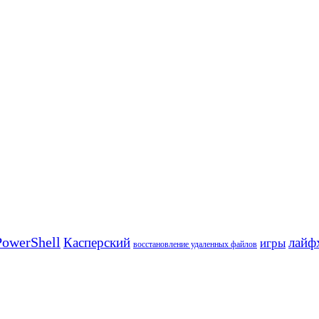
owerShell
Касперский
лайф
игры
восстановление удаленных файлов