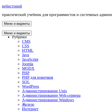
вебисторий
практический учебник для программистов и системных админ
Меню и виджеты
Главная
Меню и виджеты
Рубрики
CMS
CSS
HTML
Java
JavaScript
Joomla
MODX
PHP
PHP для новичков
SQL
WordPress
Администрирование Unix
Администрирование Web-сервера
Администрирование Windows
Железо
Интернет