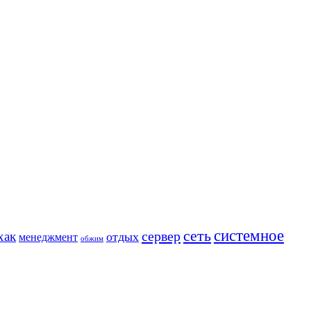
сеть
системное
сервер
хак
отдых
менеджмент
обжим