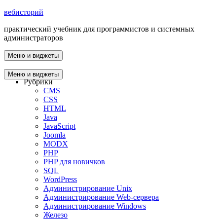
вебисторий
практический учебник для программистов и системных
администраторов
Меню и виджеты
Главная
Меню и виджеты
Рубрики
CMS
CSS
HTML
Java
JavaScript
Joomla
MODX
PHP
PHP для новичков
SQL
WordPress
Администрирование Unix
Администрирование Web-сервера
Администрирование Windows
Железо