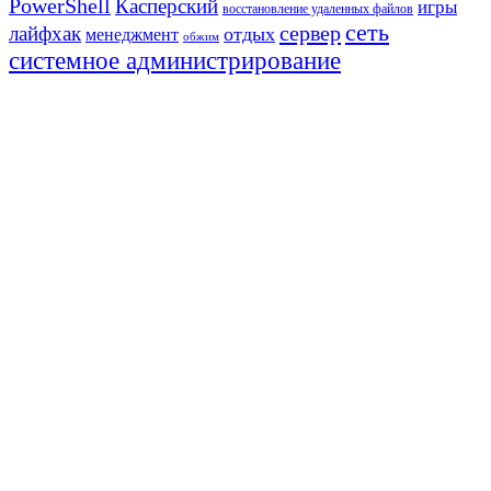
PowerShell
Касперский
игры
восстановление удаленных файлов
сеть
сервер
лайфхак
отдых
менеджмент
обжим
системное администрирование