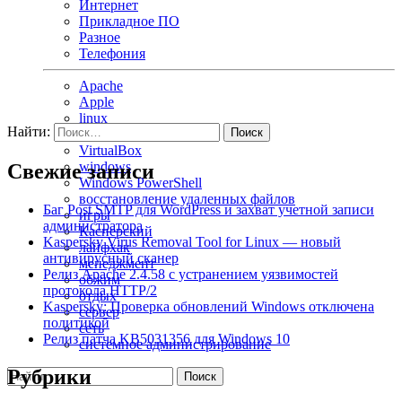
Интернет
Прикладное ПО
Разное
Телефония
Apache
Apple
linux
Найти:
macOS
VirtualBox
windows
Свежие записи
Windows PowerShell
восстановление удаленных файлов
Баг Post SMTP для WordPress и захват учетной записи
игры
администратора
Касперский
Kaspersky Virus Removal Tool for Linux — новый
лайфхак
антивирусный сканер
менеджмент
Релиз Apache 2.4.58 с устранением уязвимостей
обжим
протокола HTTP/2
отдых
Kaspersky: Проверка обновлений Windows отключена
сервер
политикой
сеть
Релиз патча KB5031356 для Windows 10
системное администрирование
Рубрики
Поиск