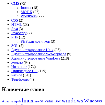
CMS
(75)
Joomla
(18)
MODX
(23)
WordPress
(27)
CSS
(2)
HTML
(23)
Java
(3)
JavaScript
(2)
PHP
(12)
PHP для новичков
(3)
SQL
(5)
Администрирование Unix
(85)
Администрирование Web-сервера
(9)
Администрирование Windows
(218)
Железо
(94)
Интернет
(174)
Прикладное ПО
(115)
Разное
(141)
Телефония
(4)
Ключевые слова
windows
linux
Windows
VirtualBox
Apache
Apple
macOS