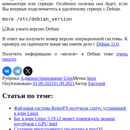
компьютере или сервере. Особенно полезна она будет, если
Вы впервые подключаетесь к удалённому серверу с Debian.
more /etc/debian_version
В ответ вы получите номер версии операционной системы. К
примеру, на скриншоте выше мы имеем дело с
Debian 11.0
.
Получить информацию о «железе» в Debian тоже
очень
просто
.
Рубрики
Администрирование Unix
Метки
linux
Опубликовано
01.09.2021
01.09.2021
Автор
Евгений
Статьи по теме:
Файловая система ReiserFS получила статус устаревшей
в ядре Linux
Баг в ядре Linux 5.19.12 может повреждать экраны
ноутбуков с GPU Intel
Создание многотомного zip-архива в macOS