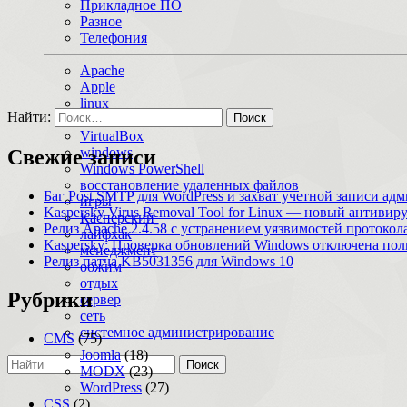
Прикладное ПО
Разное
Телефония
Apache
Apple
linux
Найти:
macOS
VirtualBox
windows
Свежие записи
Windows PowerShell
восстановление удаленных файлов
Баг Post SMTP для WordPress и захват учетной записи ад
игры
Kaspersky Virus Removal Tool for Linux — новый антивир
Касперский
Релиз Apache 2.4.58 с устранением уязвимостей протоко
лайфхак
Kaspersky: Проверка обновлений Windows отключена по
менеджмент
Релиз патча KB5031356 для Windows 10
обжим
отдых
Рубрики
сервер
сеть
системное администрирование
CMS
(75)
Joomla
(18)
Поиск
MODX
(23)
WordPress
(27)
CSS
(2)