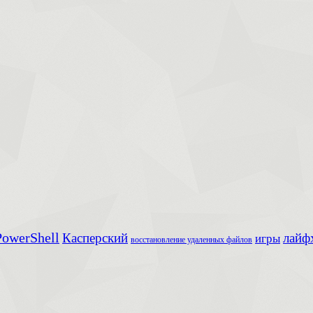
owerShell
Касперский
лайф
игры
восстановление удаленных файлов