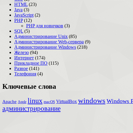
HTML
(23)
Java
(3)
JavaScript
(2)
PHP
(12)
PHP для новичков
(3)
SQL
(5)
Администрирование Unix
(85)
Администрирование Web-сервера
(9)
Администрирование Windows
(218)
Железо
(94)
Интернет
(174)
Прикладное ПО
(115)
Разное
(141)
Телефония
(4)
Ключевые слова
windows
linux
Windows P
VirtualBox
Apache
Apple
macOS
администрирование