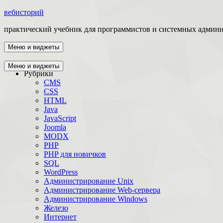
вебисторий
практический учебник для программистов и системных админ
Меню и виджеты
Главная
Меню и виджеты
Рубрики
CMS
CSS
HTML
Java
JavaScript
Joomla
MODX
PHP
PHP для новичков
SQL
WordPress
Администрирование Unix
Администрирование Web-сервера
Администрирование Windows
Железо
Интернет