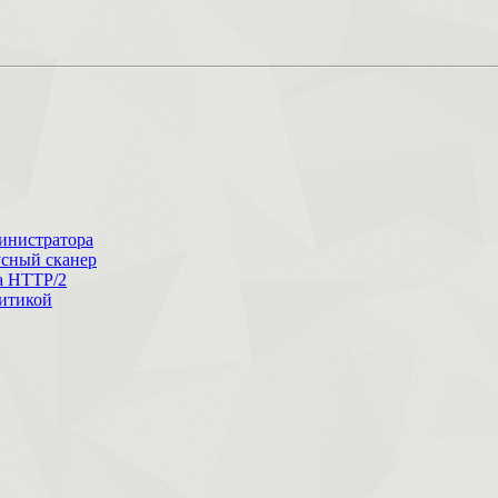
министратора
усный сканер
ла HTTP/2
литикой