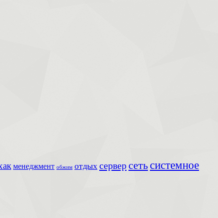
сеть
системное
сервер
хак
отдых
менеджмент
обжим