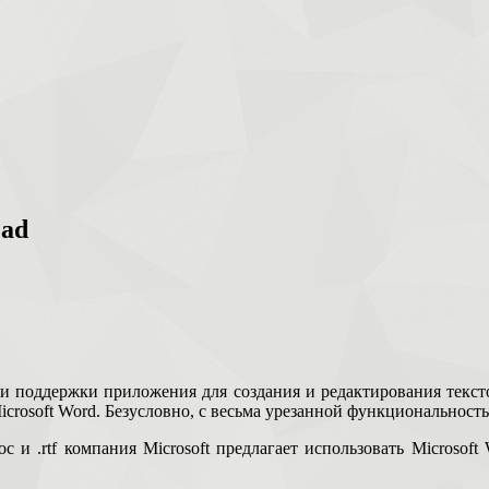
Pad
 поддержки приложения для создания и редактирования тексто
crosoft Word. Безусловно, с весьма урезанной функциональност
c и .rtf компания Microsoft предлагает использовать Microsoft